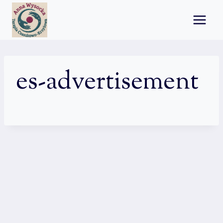
Przejdź
do
treści
es-advertisement