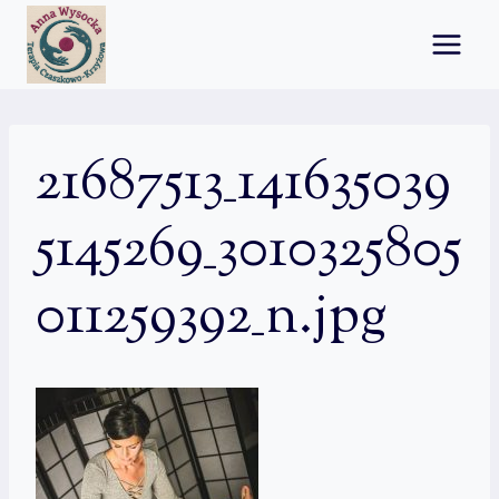
Przejdź
do
treści
21687513_141635039
5145269_3010325805
011259392_n.jpg