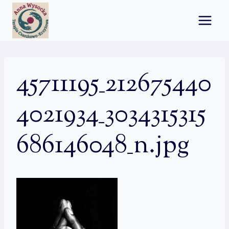
Przejdź
do
treści
45711195_212675440
4021934_3034315315
686146048_n.jpg