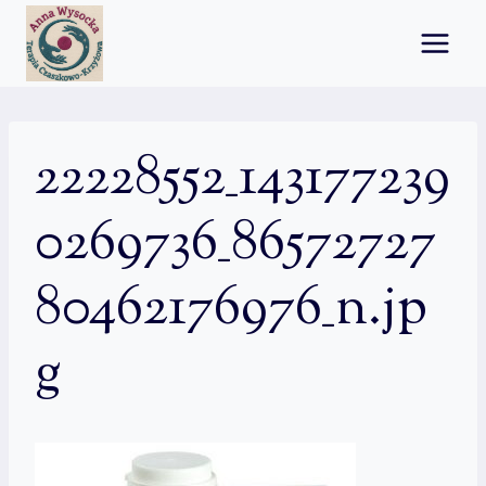
Przejdź
do
treści
22228552_143177239
0269736_86572727
80462176976_n.jp
g