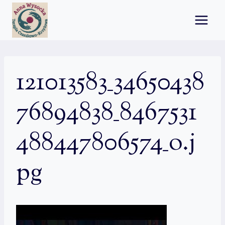
Przejdź
do
treści
121013583_34650438
76894838_8467531
488447806574_o.j
pg