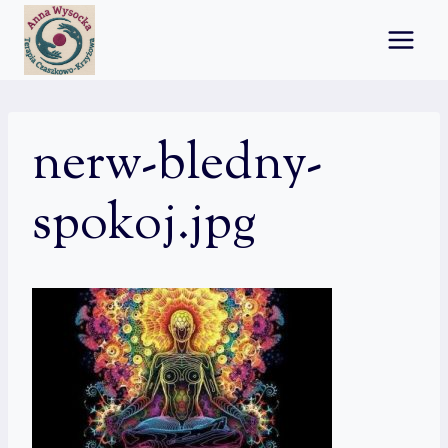
Przejdź
do
treści
nerw-bledny-
spokoj.jpg