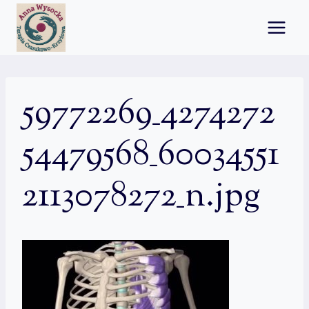
Przejdź
do
treści
59772269_4274272
54479568_60034551
2113078272_n.jpg