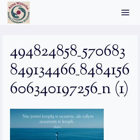
Przejdź
do
treści
494824858_570683
849134466_8484156
606340197256_n (1)