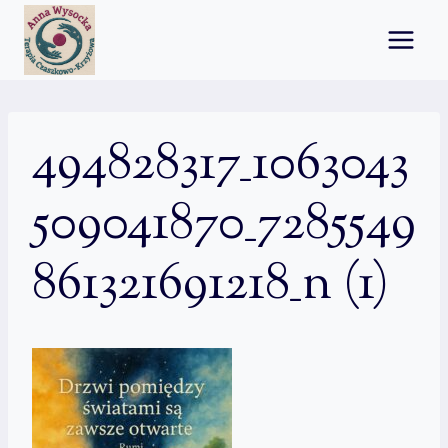
Przejdź
do
treści
494828317_1063043
509041870_7285549
861321691218_n (1)