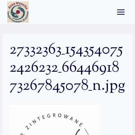
Przejdź
do
treści
27332363_154354075
2426232_66446918
73267845078_n.jpg