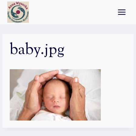
Przejdź
do
treści
baby.jpg