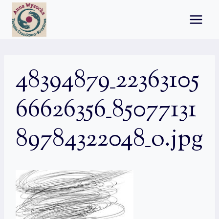
Przejdź
do
treści
48394879_22363105
66626356_85077131
89784322048_o.jpg