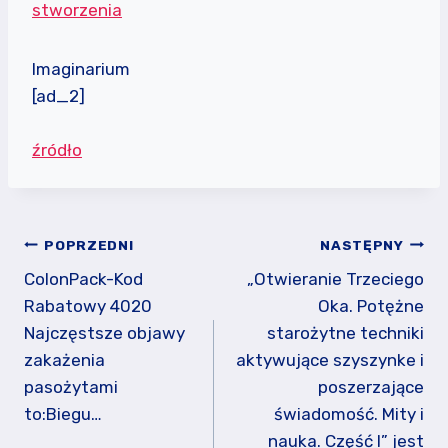
stworzenia
Imaginarium
[ad_2]
źródło
Nawigacja
POPRZEDNI
NASTĘPNY
wpisu
ColonPack-Kod
„Otwieranie Trzeciego
Rabatowy 4020
Oka. Potężne
Najczęstsze objawy
starożytne techniki
zakażenia
aktywujące szyszynke i
pasożytami
poszerzające
to:Biegu…
świadomość. Mity i
nauka. Część I” jest