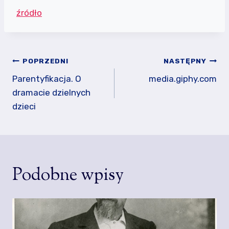
źródło
Nawigacja
POPRZEDNI
NASTĘPNY
wpisu
Parentyfikacja. O
media.giphy.com
dramacie dzielnych
dzieci
Podobne wpisy