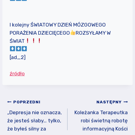
I kolejny ŚWIATOWY DZIEŃ MÓZGOWEGO
PORAŻENIA DZIECIĘCEGO
ROZSYŁAMY W
ŚWIAT
[ad_2]
źródło
Nawigacja
POPRZEDNI
NASTĘPNY
wpisu
„Depresja nie oznacza,
Koleżanka Terapeutka
że jesteś słaby… tylko,
robi świetną robotę
że byłeś silny za
informacyjną Kości