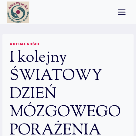
Przejdź
do
treści
AKTUALNOŚCI
I kolejny
ŚWIATOWY
DZIEŃ
MÓZGOWEGO
PORAŻENIA