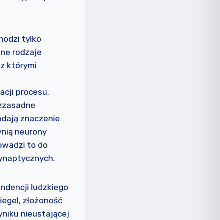
hodzi tylko
ne rodzaje
 z którymi
acji procesu.
ezzasadne
adają znaczenie
nią neurony
owadzi to do
synaptycznych.
ndencji ludzkiego
iegel, złożoność
yniku nieustającej