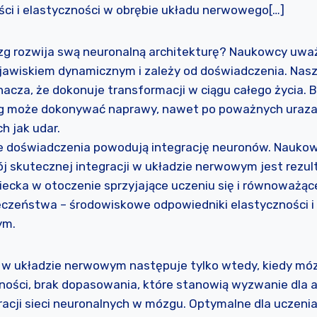
ści i elastyczności w obrębie układu nerwowego[…]
zg rozwija swą neuronalną architekturę? Naukowcy uważ
zjawiskiem dynamicznym i zależy od doświadczenia. Nas
nacza, że dokonuje transformacji w ciągu całego życia. B
zg może dokonywać naprawy, nawet po poważnych uraza
h jak udar.
e doświadczenia powodują integrację neuronów. Naukow
ój skutecznej integracji w układzie nerwowym jest rezu
ecka w otoczenie sprzyjające uczeniu się i równoważą
czeństwa – środowiskowe odpowiedniki elastyczności i 
ym.
i w układzie nerwowym następuje tylko wtedy, kiedy mó
żności, brak dopasowania, które stanowią wyzwanie dla
racji sieci neuronalnych w mózgu. Optymalne dla uczeni