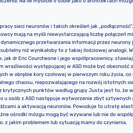
czenia. Na ile myślicie o sobie jako o architektach mó
pracy sieci neuronów i takich określeń jak „podłączność”
kowcy mają na myśli niewystarczającą liczbę połączeń m
dynamicznego przetwarzania informacji przez neurony j
 subtelny niż wynikałoby to z takiej ilościowej analogii. 
, jak dr Eric Courchesne i jego współpracownicy, stawiaj
 wrażliwości występującej w ASD może być obecność z
ch w obrębie kory czołowej w pierwszym roku życia, co
lnego chaosu, niepozwalającego na rozwój istotnych si
 krytycznych punktów według grupy Justa jest to, że w
o u osób z ASD następuje wytworzenie zbyt sztywnych
źcami a aktywacją neuronów. Powoduje to utratę elast
różne ośrodki mózgu mogą być wzywane lub nie do współ
o, z jakim problemem lub sytuacją mamy do czynienia.