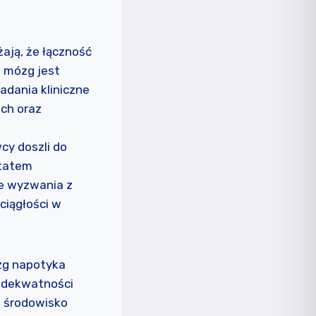
ają, że łączność
z mózg jest
adania kliniczne
ch oraz
cy doszli do
ltatem
ce wyzwania z
ciągłości w
zg napotyka
 adekwatności
a środowisko