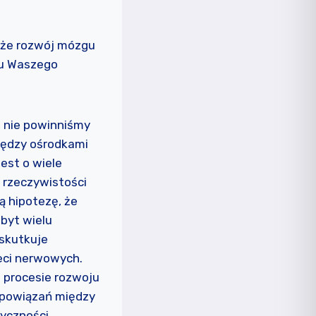
 że rozwój mózgu
zgu Waszego
, nie powinniśmy
iędzy ośrodkami
est o wiele
W rzeczywistości
ą hipotezę, że
byt wielu
 skutkuje
eci nerwowych.
 procesie rozwoju
 powiązań między
yczności