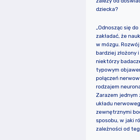
zależy od doświad
dziecka?
„Odnosząc się do 
zakładać, że nau
w mózgu. Rozwój 
bardziej złożony i
niektórzy badacze
typowym objawem
połączeń nerwowy
rodzajem neurona
Zarazem jednym z
układu nerwoweg
zewnętrznymi bod
sposobu, w jaki 
zależności od teg