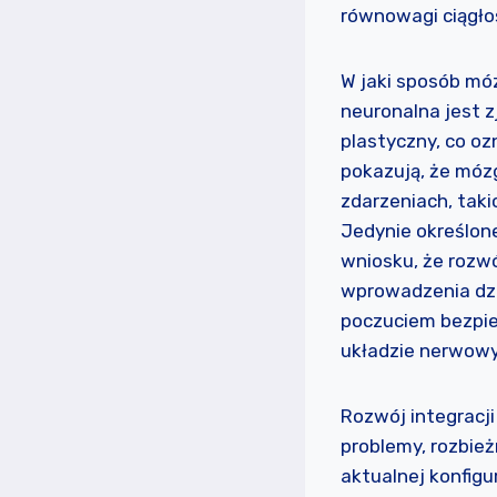
równowagi ciągło
W jaki sposób mó
neuronalna jest 
plastyczny, co oz
pokazują, że mó
zdarzeniach, takic
Jedynie określon
wniosku, że rozw
wprowadzenia dzi
poczuciem bezpie
układzie nerwow
Rozwój integracj
problemy, rozbie
aktualnej konfigu