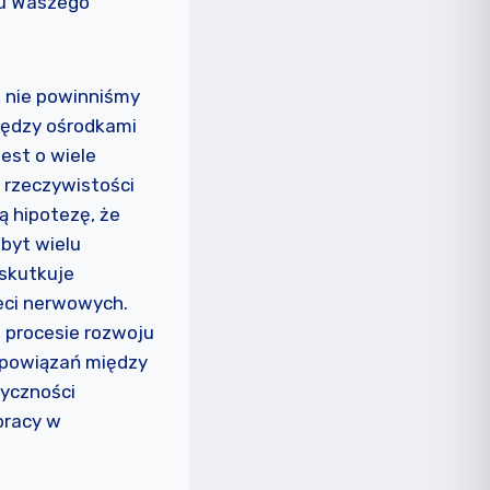
zgu Waszego
, nie powinniśmy
iędzy ośrodkami
est o wiele
W rzeczywistości
ą hipotezę, że
byt wielu
 skutkuje
eci nerwowych.
 procesie rozwoju
 powiązań między
yczności
pracy w