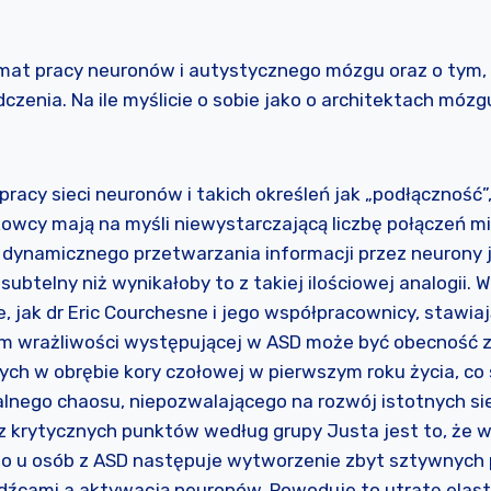
emat pracy neuronów i autystycznego mózgu oraz o tym,
czenia. Na ile myślicie o sobie jako o architektach mó
pracy sieci neuronów i takich określeń jak „podłączność”
kowcy mają na myśli niewystarczającą liczbę połączeń m
dynamicznego przetwarzania informacji przez neurony j
 subtelny niż wynikałoby to z takiej ilościowej analogii. 
, jak dr Eric Courchesne i jego współpracownicy, stawiaj
 wrażliwości występującej w ASD może być obecność z
ch w obrębie kory czołowej w pierwszym roku życia, co
lnego chaosu, niepozwalającego na rozwój istotnych si
 krytycznych punktów według grupy Justa jest to, że w
o u osób z ASD następuje wytworzenie zbyt sztywnych
źcami a aktywacją neuronów. Powoduje to utratę elast