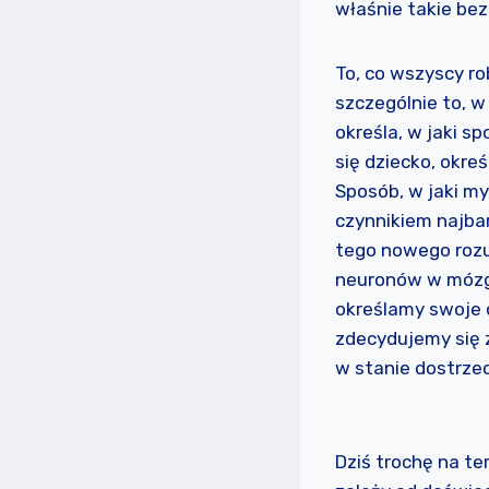
właśnie takie be
To, co wszyscy r
szczególnie to, w
określa, w jaki s
się dziecko, okre
Sposób, w jaki my
czynnikiem najba
tego nowego rozum
neuronów w mózgu 
określamy swoje c
zdecydujemy się z
w stanie dostrzec
Dziś trochę na t