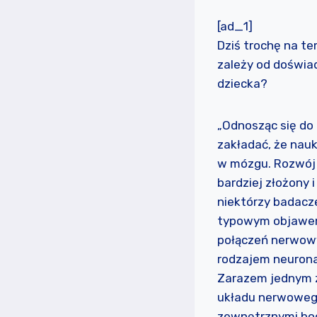
[ad_1]
Dziś trochę na t
zależy od doświad
dziecka?
„Odnosząc się do 
zakładać, że nau
w mózgu. Rozwój 
bardziej złożony i
niektórzy badacze
typowym objawem
połączeń nerwowy
rodzajem neurona
Zarazem jednym z
układu nerwoweg
zewnętrznymi bod