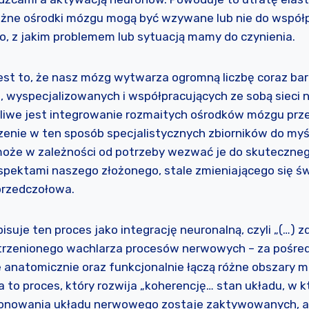
różne ośrodki mózgu mogą być wzywane lub nie do współ
o, z jakim problemem lub sytuacją mamy do czynienia.
est to, że nasz mózg wytwarza ogromną liczbę coraz bar
 wyspecjalizowanych i współpracujących ze sobą sieci 
liwe jest integrowanie rozmaitych ośrodków mózgu prz
zenie w ten sposób specjalistycznych zbiorników do myś
oże w zależności od potrzeby wezwać je do skuteczne
spektami naszego złożonego, stale zmieniającego się św
 przedczołowa.
pisuje ten proces jako integrację neuronalną, czyli „(…) 
trzenionego wachlarza procesów nerwowych – za pośre
 anatomicznie oraz funkcjonalnie łączą różne obszary 
ja to proces, który rozwija „koherencję… stan układu, w 
onowania układu nerwowego zostaje zaktywowanych, a 