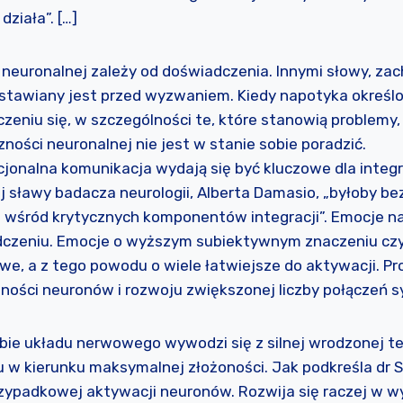
działa”. […]
 neuronalnej zależy od doświadczenia. Innymi słowy, zac
stawiany jest przed wyzwaniem. Kiedy napotyka określo
eniu się, w szczególności te, które stanowią problemy,
zności neuronalnej nie jest w stanie sobie poradzić.
jonalna komunikacja wydają się być kluczowe dla integr
 sławy badacza neurologii, Alberta Damasio, „byłoby b
 wśród krytycznych komponentów integracji”. Emocje n
czeniu. Emocje o wyższym subiektywnym znaczeniu czy
we, a z tego powodu o wiele łatwiejsze do aktywacji. Pr
zności neuronów i rozwoju zwiększonej liczby połączeń 
bie układu nerwowego wywodzi się z silnej wrodzonej te
 w kierunku maksymalnej złożoności. Jak podkreśla dr S
przypadkowej aktywacji neuronów. Rozwija się raczej w w