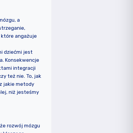
 mózgu, a
strzeganie,
w które angażuje
i dziećmi jest
ka. Konsekwencje
tami integracji
 też nie. To, jak
z jakie metody
lej, niż jesteśmy
 że rozwój mózgu