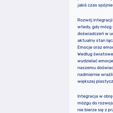
jakiś czas spójnie 
Rozwój integracji
wtedy, gdy mózg 
doświadczeń w ucz
aktualny stan łąc
Emocje oraz emoc
Według światowej
wydzielać emocje
naszemu doświad
nadmiernie wrażli
większej plastyc
Integracja w obrę
mózgu do rozwoju
nie bierze się z 