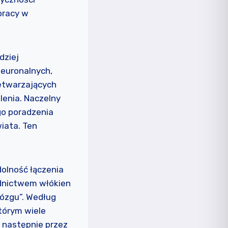
pracy w
dziej
neuronalnych,
etwarzających
lenia. Naczelny
go poradzenia
iata. Ten
zdolność łączenia
dnictwem włókien
mózgu”. Według
którym wiele
następnie przez