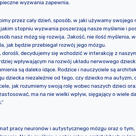
zpieczne wyzwania zapewnia.
obimy przez cały dzień, sposób, w jaki używamy swojego
 jakim stopniu wyzwania poszerzają nasze myślenie i po
posób nasz mózg się rozwija. Jakość, nie ilość myślenia, 
śla, jak będzie przebiegał rozwój jego mózgu.
, dorośli, decydujemy się wchodzić w interakcję z naszym
rdziej wpływającym na rozwój układu nerwowego dziec
ienia są daleko idące. Rodzice i nauczyciele są architek
dziecka niezależnie od tego, czy dziecko ma autyzm, czy
ele, jak rozumiemy swoją rolę wobec naszych dzieci ora
astosować, ma na nie wielki wpływ, sięgający o wiele da
.”
emat pracy neuronów i autystycznego mózgu oraz o tym,