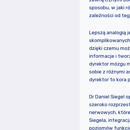
sposobu, w jaki 
zależności od teg
Lepszą analogią j
skomplikowanych,
dzięki czemu moż
informacje i twor
dyrektor mózgu m
sobie z różnymi a
dyrektor to kora
Dr Daniel Siegel o
szeroko rozprzes
nerwowych, które
Siegela, integrac
poziomów funkcj