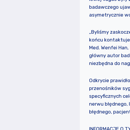
badawczego ujawni
asymetrycznie w
„Byliśmy zaskocze
końcu kontaktuje
Med. Wenfei Han, 
główny autor bad
niezbędna do nag
Odkrycie prawidł
przenośników syg
specyficznych cel
nerwu błędnego, 
błędnego, pacjen
INFORMACJE O T