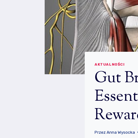
AKTUALNOŚCI
Gut B
Essent
Rewar
Przez
Anna Wysocka