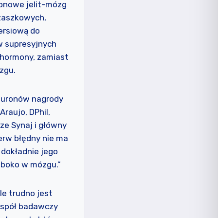
ronowe jelit-mózg
zaszkowych,
iersiową do
w supresyjnych
e hormony, zamiast
zgu.
neuronów nagrody
raujo, DPhil,
ze Synaj i główny
nerw błędny nie ma
 dokładnie jego
łęboko w mózgu.”
le trudno jest
espół badawczy