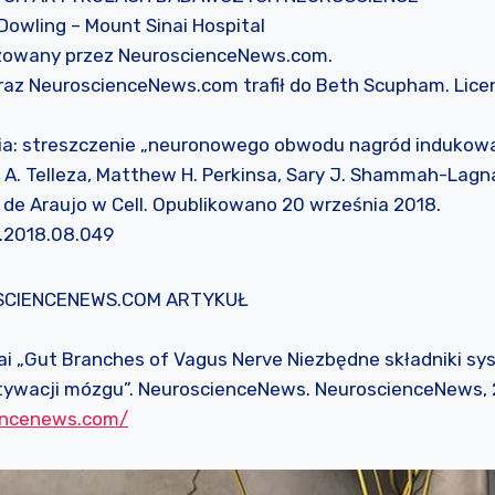
 Dowling – Mount Sinai Hospital
zowany przez NeuroscienceNews.com.
braz NeuroscienceNews.com trafił do Beth Scupham. Lic
ia: streszczenie „neuronowego obwodu nagród indukowa
 A. Telleza, Matthew H. Perkinsa, Sary J. Shammah-Lagn
E. de Araujo w Cell. Opublikowano 20 września 2018.
ll.2018.08.049
OSCIENCENEWS.COM ARTYKUŁ
nai „Gut Branches of Vagus Nerve Niezbędne składniki s
tywacji mózgu”. NeuroscienceNews. NeuroscienceNews, 
iencenews.com/