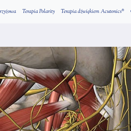
krzyżowa
Terapia Polarity
Terapia dźwiękiem Acutonics®