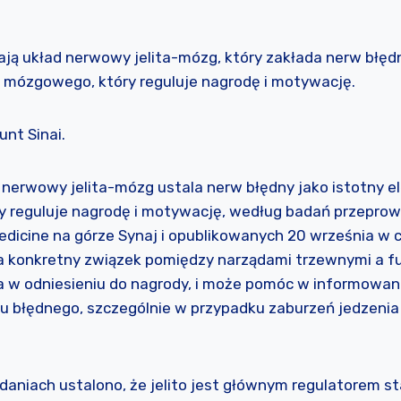
ją układ nerwowy jelita-mózg, który zakłada nerw błędn
mózgowego, który reguluje nagrodę i motywację.
unt Sinai.
 nerwowy jelita-mózg ustala nerw błędny jako istotny 
 reguluje nagrodę i motywację, według badań przepro
edicine na górze Synaj i opublikowanych 20 września w c
a konkretny związek pomiędzy narządami trzewnymi a 
 w odniesieniu do nagrody, i może pomóc w informowa
wu błędnego, szczególnie w przypadku zaburzeń jedzenia
daniach ustalono, że jelito jest głównym regulatorem s