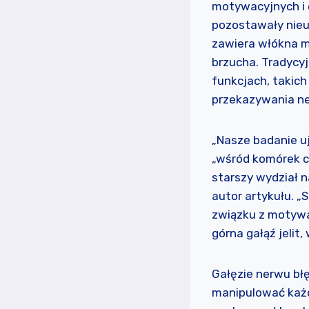
motywacyjnych i 
pozostawały nieu
zawiera włókna mo
brzucha. Tradycy
funkcjach, takich
przekazywania ner
„Nasze badanie uj
„wśród komórek cz
starszy wydział n
autor artykułu. „
związku z motywac
górna gałąź jelit
Gałęzie nerwu bł
manipulować każ