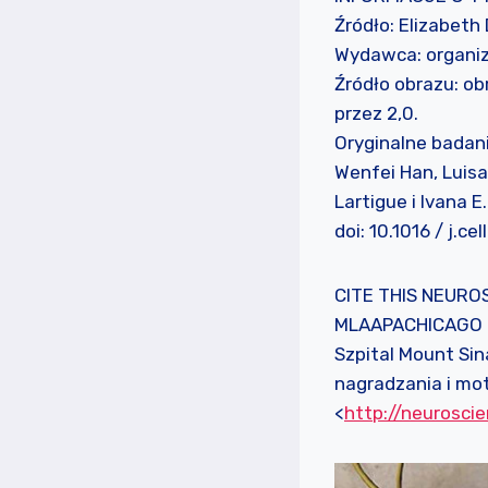
Źródło: Elizabeth
Wydawca: organi
Źródło obrazu: o
przez 2,0.
Oryginalne badan
Wenfei Han, Luisa
Lartigue i Ivana 
doi: 10.1016 / j.ce
CITE THIS NEUR
MLAAPACHICAGO
Szpital Mount Si
nagradzania i mo
<
http://neurosc