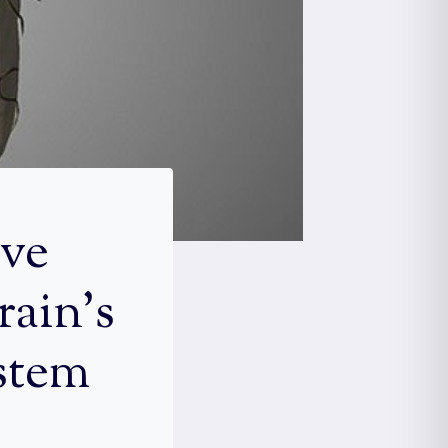
rve
rain’s
stem