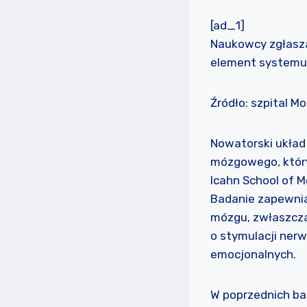
[ad_1]
Naukowcy zgłasza
element systemu 
Źródło: szpital Mo
Nowatorski układ
mózgowego, który
Icahn School of M
Badanie zapewni
mózgu, zwłaszcza
o stymulacji ner
emocjonalnych.
W poprzednich ba