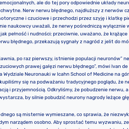
emocjonalnych, ale do tej pory odpowiednie układy neu
chwytne. Nerw nerwu błędnego, najdłuższy z nerwów c
toryczne i czuciowe i przechodzi przez szyję i klatkę p
jnie naukowcy uważali, że nerwy pośredniczą wyłącznie 
 jak pełność i nudności; przeciwnie, uważano, że krążąc
wu błędnego, przekazują sygnały z nagród z jelit do mó
awnia, po raz pierwszy, istnienie populacji neuronów” 
uciowych prawej gałęzi nerwu błędnego”, mówi Ivan de A
a Wydziale Neuronauki w Icahn School of Medicine na gór
Skupiliśmy się na podważaniu tradycyjnego poglądu, że 
ją i przyjemnością. Odkryliśmy, że pobudzenie nerwu, a
, wystarcza, by silnie pobudzić neurony nagrody leżące g
ędnego są misternie wymieszane, co sprawia, że niezwyk
dym narządem osobno. Aby sprostać temu wyzwaniu, z