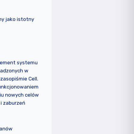
y jako istotny
element systemu
wadzonych w
zasopiśmie Cell.
funkcjonowaniem
niu nowych celów
 i zaburzeń
tanów