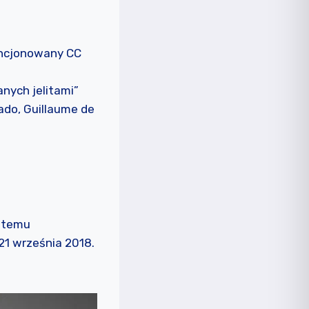
encjonowany CC
nych jelitami”
ado, Guillaume de
ystemu
21 września 2018.