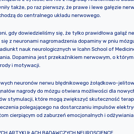
ły także, po raz pierwszy, że prawe i lewe gałęzie ner
chodzą do centralnego układu nerwowego.
ni, gdy dowiedzieliśmy się, że tylko prawidłowa gałąź 
 się z neuronami nagromadzenia dopaminy w pniu mózgu” 
adiunkt nauk neurologicznych w Icahn School of Medicine
ania. Dopamina jest przekaźnikiem nerwowym, o którym
rody i motywacji.
owych neuronów nerwu błędnikowego żołądkowo-jelitow
nałów nagrody do mózgu otwiera możliwości dla nowych
ów stymulacji, które mogą zwiększyć skuteczność terapi
leczenia polegającego na dostarczaniu impulsów elektr
tom cierpiącym od zaburzeń emocjonalnych i odżywiania
YCH ARTYKUŁACH BADAWCZYCH NEUROSCIENCE