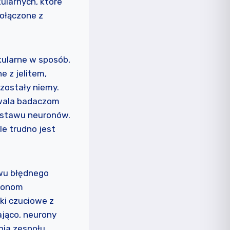
ularnych, które
ołączone z
kularne w sposób,
 z jelitem,
zostały niemy.
zwala badaczom
estawu neuronów.
le trudno jest
wu błędnego
uronom
ki czuciowe z
jąco, neurony
nia zespołu