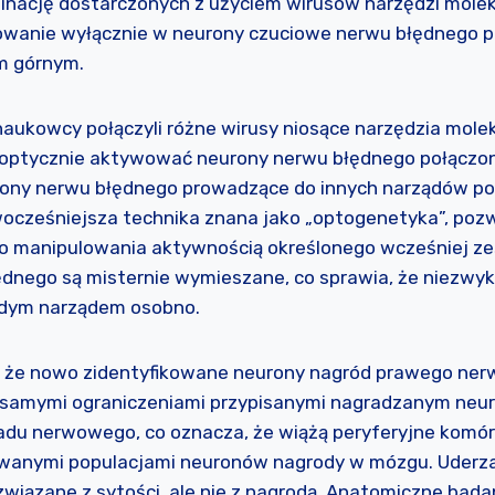
nację dostarczonych z użyciem wirusów narzędzi molek
lowanie wyłącznie w neurony czuciowe nerwu błędnego p
em górnym.
naukowcy połączyli różne wirusy niosące narzędzia mole
m optycznie aktywować neurony nerwu błędnego połączone
ony nerwu błędnego prowadzące do innych narządów po
wocześniejsza technika znana jako „optogenetyka”, po
o manipulowania aktywnością określonego wcześniej z
ędnego są misternie wymieszane, co sprawia, że niezwyk
dym narządem osobno.
, że nowo zidentyfikowane neurony nagród prawego ner
i samymi ograniczeniami przypisanymi nagradzanym ne
du nerwowego, co oznacza, że wiążą peryferyjne komór
wanymi populacjami neuronów nagrody w mózgu. Uderza
związane z sytości, ale nie z nagrodą. Anatomiczne bada