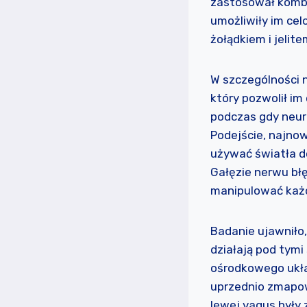
zastosował kombi
umożliwiły im ce
żołądkiem i jelit
W szczególności 
który pozwolił i
podczas gdy neur
Podejście, najno
używać światła d
Gałęzie nerwu bł
manipulować każ
Badanie ujawniło
działają pod tym
ośrodkowego ukła
uprzednio zmapo
lewej vagus były 