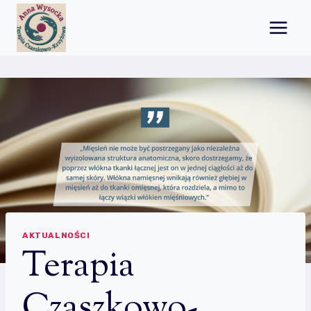
Przejdź
do
treści
AKTUALNOŚCI
Terapia
Czaszkowo-