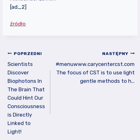
[ad_2]
źródło
Nawigacja
POPRZEDNI
NASTĘPNY
wpisu
Scientists
#menuwww.carycentercst.com
Discover
The focus of CST is to use light
Biophotons In
gentle methods to h…
The Brain That
Could Hint Our
Consciousness
is Directly
Linked to
Light!