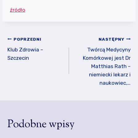
źródło
Nawigacja
POPRZEDNI
NASTĘPNY
wpisu
Klub Zdrowia –
Twórcą Medycyny
Szczecin
Komórkowej jest Dr
Matthias Rath –
niemiecki lekarz i
naukowiec,…
Podobne wpisy