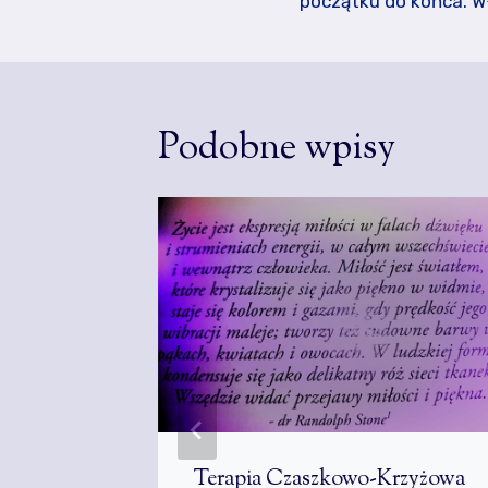
początku do końca. Wł
Podobne wpisy
rcst.com
Terapia Czaszkowo-Krzyżowa