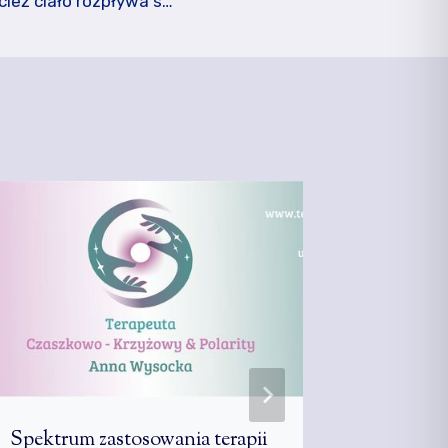
cież ciało rozpływa s…
Spektrum zastosowania terapii
The psyc