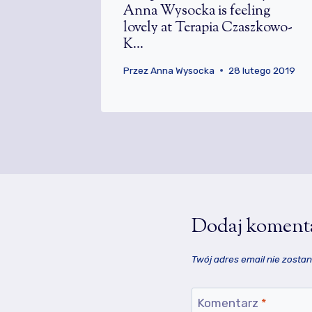
o use
Anna Wysocka is feeling
to h…
lovely at Terapia Czaszkowo-
K…
rca 2019
Przez
Anna Wysocka
28 lutego 2019
Dodaj koment
Twój adres email nie zosta
Komentarz
*