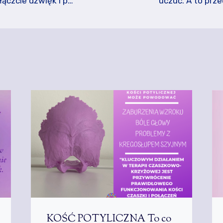
ączcie dźwięk i p…
uczuć. A to prze
KOŚĆ POTYLICZNA To co