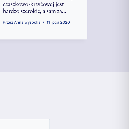
czaszkowo-krzyżowej jest
traumati
bardzo szerokie, a sam za…
Przez
Anna
29 listopa
Przez
Anna Wysocka
11 lipca 2020