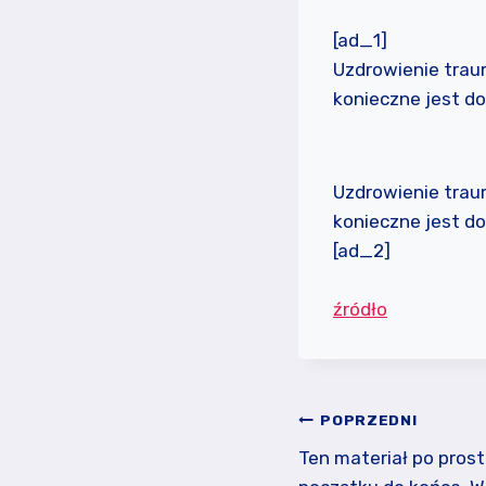
[ad_1]
Uzdrowienie trau
konieczne jest d
Uzdrowienie trau
konieczne jest d
[ad_2]
źródło
Nawigacja
POPRZEDNI
wpisu
Ten materiał po pros