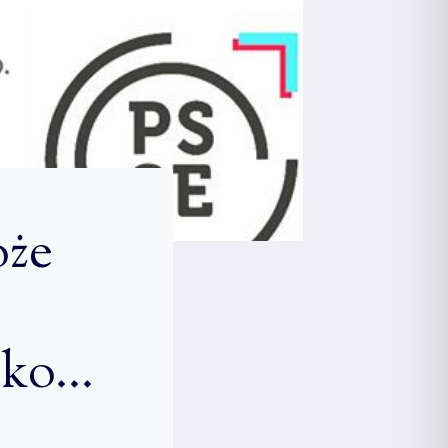
oże
 ko…